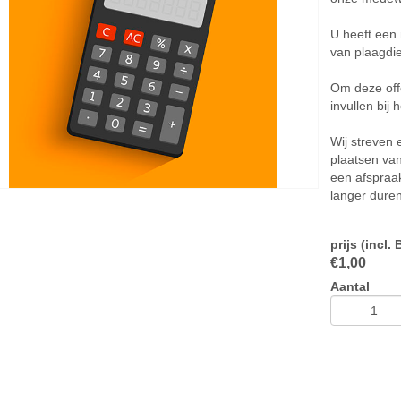
U heeft een 
van plaagdi
Om deze offe
invullen bij 
Wij streven
plaatsen va
een afspraak
langer duren
prijs (incl.
€
1,00
Aantal