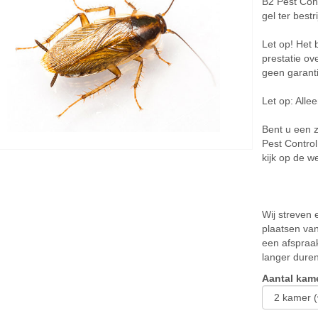
B2 Pest Cont
gel ter best
Let op! Het
prestatie ov
geen garant
Let op: Allee
Bent u een 
Pest Contro
kijk op de w
Wij streven
plaatsen va
een afspraak
langer duren
Aantal kam