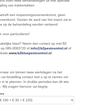
rol voert twee behandelingen uit met speciale
rijding van kakkerlakken.
 betreft een inspanningsovereenkomst, geen
ereenkomt. Gezien de aard van het insect zal er
ie op de behandeling worden verleend.
n voor particulieren!
zakelijke klant? Neem dan contact op met B2
l op 085-0083720 of
info@b2pestcontrol.nl
of
ebsite
www.b2bluepestcontrol.nl
.
 ernaar om binnen twee werkdagen na het
n uw bestelling contact met u op te nemen om
 in te plannen. In drukke periodes kan dit iets
. Wij vragen hiervoor uw begrip.
ers