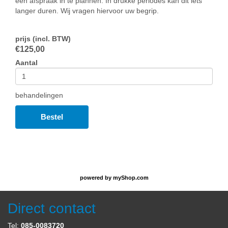
een afspraak in te plannen. In drukke periodes kan dit iets
langer duren. Wij vragen hiervoor uw begrip.
prijs (incl. BTW)
€
125,00
Aantal
behandelingen
Bestel
powered by
myShop.com
Direct contact
Tel:
085-0083720