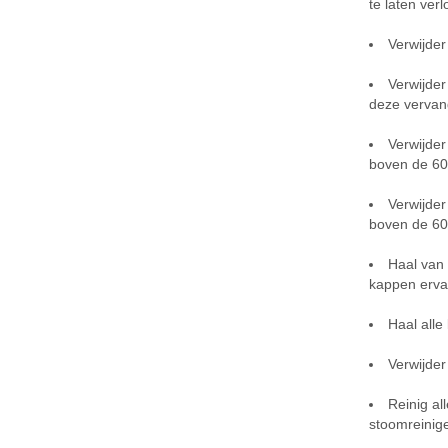
te laten ver
Verwijder
Verwijder
deze vervan
Verwijder
boven de 60
Verwijder
boven de 60
Haal van 
kappen erva
Haal all
Verwijder
Reinig al
stoomreinig