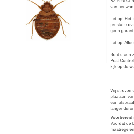
B2 Pest Cont
van bedwan
Let op! Het
prestatie ov
geen garant
Let op: Allee
Bent u een 
Pest Contro
kijk op de w
Wij streven
plaatsen va
een afspraak
langer duren
Voorbereid
Voordat de b
maatregelen