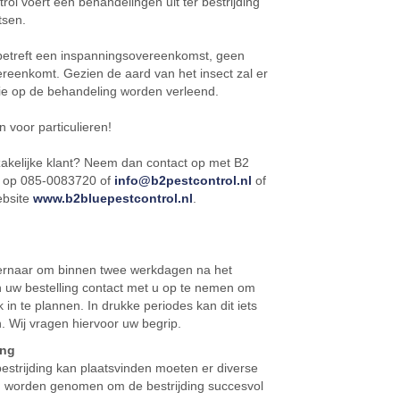
rol voert een behandelingen uit ter bestrijding
tsen.
 betreft een inspanningsovereenkomst, geen
ereenkomt. Gezien de aard van het insect zal er
ie op de behandeling worden verleend.
n voor particulieren!
zakelijke klant? Neem dan contact op met B2
l op 085-0083720 of
info@b2pestcontrol.nl
of
ebsite
www.b2bluepestcontrol.nl
.
 ernaar om binnen twee werkdagen na het
n uw bestelling contact met u op te nemen om
 in te plannen. In drukke periodes kan dit iets
. Wij vragen hiervoor uw begrip.
ing
estrijding kan plaatsvinden moeten er diverse
 worden genomen om de bestrijding succesvol